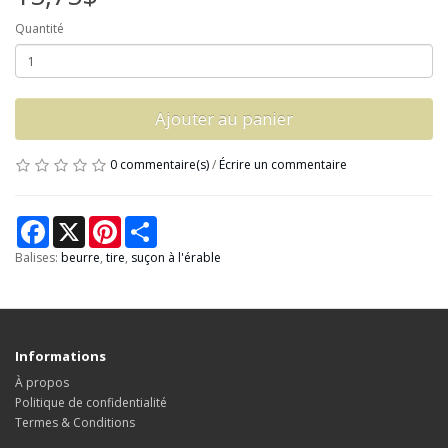
Quantité
Ajouter au panier
0 commentaire(s)
/
Écrire un commentaire
Facebook
X
Pinterest
Share
Balises:
beurre
,
tire
,
suçon à l'érable
Informations
À propos
Politique de confidentialité
Termes & Conditions