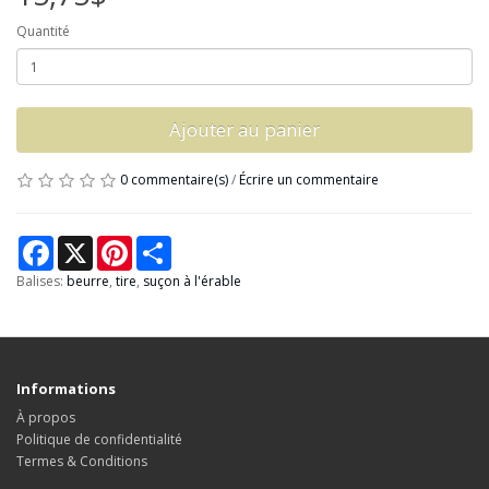
Quantité
Ajouter au panier
0 commentaire(s)
/
Écrire un commentaire
Facebook
X
Pinterest
Share
Balises:
beurre
,
tire
,
suçon à l'érable
Informations
À propos
Politique de confidentialité
Termes & Conditions